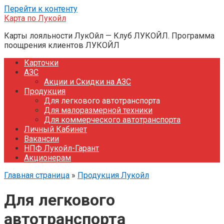
Перейти к контенту
Карта по Лукойл
Карты лояльности ЛукОйл — Клуб ЛУКОЙЛ. Программа
поощрения клиентов ЛУКОЙЛ
Карточки
АЗС
Акции и Скидки на АЗС
Продукция
Для легкового автотранспорта
Для малоразмерной техники
Для коммерческого автотранспорта
Личный Кабинет
Вакансии
НПФ Лукойл-Гарант
Акционерам
Главная страница
»
Продукция Лукойл
Для легкового
автотранспорта