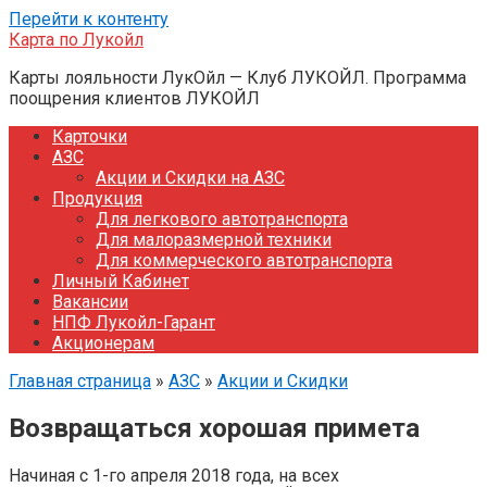
Перейти к контенту
Карта по Лукойл
Карты лояльности ЛукОйл — Клуб ЛУКОЙЛ. Программа
поощрения клиентов ЛУКОЙЛ
Карточки
АЗС
Акции и Скидки на АЗС
Продукция
Для легкового автотранспорта
Для малоразмерной техники
Для коммерческого автотранспорта
Личный Кабинет
Вакансии
НПФ Лукойл-Гарант
Акционерам
Главная страница
»
АЗС
»
Акции и Скидки
Возвращаться хорошая примета
Начиная с 1-го апреля 2018 года, на всех