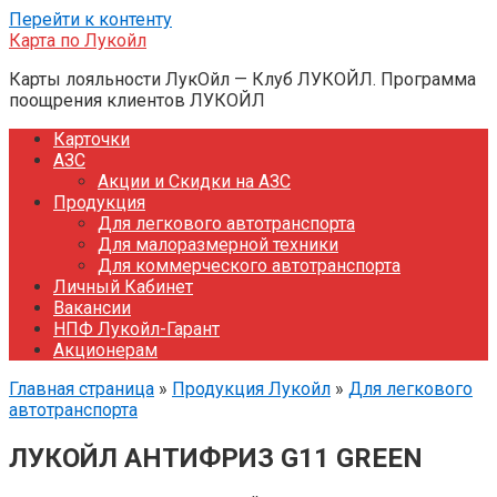
Перейти к контенту
Карта по Лукойл
Карты лояльности ЛукОйл — Клуб ЛУКОЙЛ. Программа
поощрения клиентов ЛУКОЙЛ
Карточки
АЗС
Акции и Скидки на АЗС
Продукция
Для легкового автотранспорта
Для малоразмерной техники
Для коммерческого автотранспорта
Личный Кабинет
Вакансии
НПФ Лукойл-Гарант
Акционерам
Главная страница
»
Продукция Лукойл
»
Для легкового
автотранспорта
ЛУКОЙЛ АНТИФРИЗ G11 GREEN